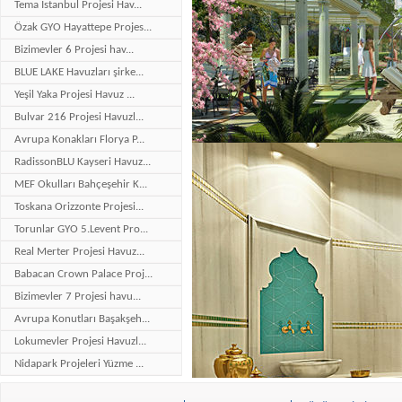
Tema İstanbul Projesi Hav...
Özak GYO Hayattepe Projes...
Bizimevler 6 Projesi hav...
BLUE LAKE Havuzları şirke...
Yeşil Yaka Projesi Havuz ...
Bulvar 216 Projesi Havuzl...
Avrupa Konakları Florya P...
RadissonBLU Kayseri Havuz...
MEF Okulları Bahçeşehir K...
Toskana Orizzonte Projesi...
Torunlar GYO 5.Levent Pro...
Real Merter Projesi Havuz...
Babacan Crown Palace Proj...
Bizimevler 7 Projesi havu...
Avrupa Konutları Başakşeh...
Lokumevler Projesi Havuzl...
Nidapark Projeleri Yüzme ...
Bakırköy Hilton Otel Proj...