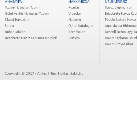
ANASAYFA
HAKKIMIZDA
ÜRÜNLERİMİZ
Evim Yüksekdağ Projesi Ha...
Yüzme Havuzları Yapımı
Fuarlar
Havuz Ekipmanları
Vadişehir Başakşehir Proj...
Gölet ve Süs Havuzları Yapımı
Videolar
Beadcrete Havuz Kap
Rotana Hotel Projesi Tama...
Masaj Havuzları
Haberler
Pebble Nature Havuz
Atanan-Deniz İnşaat Bodru...
Sauna
Dijital Kataloglar
Aquaviaspa Hidromas
Buhar Odaları
Sertifikalar
Desenli Beton Uygul
İzmir Narlıdere bir villa...
Beadcrete Havuz Kaplama Ürünleri
İletişim
Havuz Kaplama Ürünl
Eroğlu Yapı Merter Platfo...
Havuz Kimyasalları
Mesa Nurol Bahçeşehir Evl...
Kuzu Grup Spradon- Quartz...
Crown Tower Yüzme Havuzu ...
Bizimevler 3 Projesi Ispa...
Copyright © 2017 - Arıtes | Tüm Hakları Saklıdır.
Kemercity 3 Yüzme Havuzla...
Real İstanbul Merter Proj...
Divan Residence İstanbul ...
Osman Gazi Üniversitesine...
Borusan Süzer Plaza Showr...
Beadcrete Havuz Kaplama Ü...
Ekin Konakları Beadcrete ...
Avrupa Konutları Atakent ...