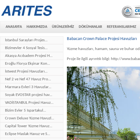
ANASAYFA
HAKKIMIZDA
ÜRÜNLERİMİZ
DÖKÜMANLAR
REFERANSLARIMIZ
Babacan Crown Palace Projesi Havuzları
İstanbul Sarayları Projes...
Bizimevler 4 Sosyal Tesis...
Yüzme havuzları, hamam, sauna ve buhar odas
Akasya Acıbadem Projesi H...
Proje ile ilgili ayrıntılı bilgi: http://www.b
Eroğlu Florya Ekşinar Kon...
İstwest Projesi Havuzları...
Nef 2 ve Nef 47 Havuz Pro...
Marmara Evleri 3 Havuzlar...
Soyak EVOSTAR projesi hav...
VADİSTANBUL Projesi Havuz...
Bizim Evler 5 Ispartakul...
Crown Deluxe Yüzme Havuzl...
Capital Tower Yüzme Havuz...
Eclipse Maslak Havuz ve S...