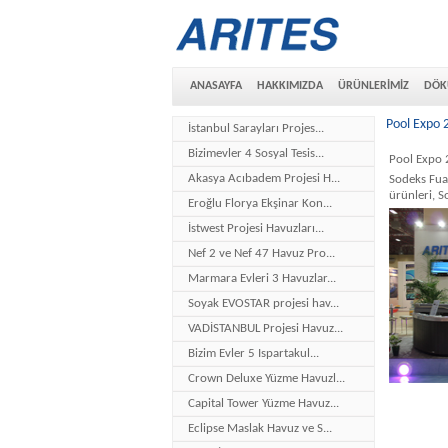
ANASAYFA
HAKKIMIZDA
ÜRÜNLERİMİZ
DÖK
Pool Expo 2
İstanbul Sarayları Projes...
Bizimevler 4 Sosyal Tesis...
Pool Expo 
Akasya Acıbadem Projesi H...
Sodeks Fua
ürünleri, S
Eroğlu Florya Ekşinar Kon...
İstwest Projesi Havuzları...
Nef 2 ve Nef 47 Havuz Pro...
Marmara Evleri 3 Havuzlar...
Soyak EVOSTAR projesi hav...
VADİSTANBUL Projesi Havuz...
Bizim Evler 5 Ispartakul...
Crown Deluxe Yüzme Havuzl...
Capital Tower Yüzme Havuz...
Eclipse Maslak Havuz ve S...