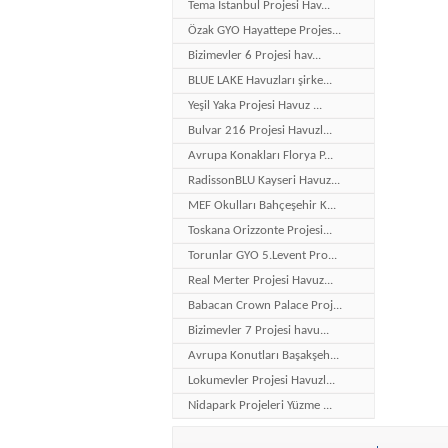
Tema İstanbul Projesi Hav...
Özak GYO Hayattepe Projes...
Bizimevler 6 Projesi hav...
BLUE LAKE Havuzları şirke...
Yeşil Yaka Projesi Havuz ...
Bulvar 216 Projesi Havuzl...
Avrupa Konakları Florya P...
RadissonBLU Kayseri Havuz...
MEF Okulları Bahçeşehir K...
Toskana Orizzonte Projesi...
Torunlar GYO 5.Levent Pro...
Real Merter Projesi Havuz...
Babacan Crown Palace Proj...
Bizimevler 7 Projesi havu...
Avrupa Konutları Başakşeh...
Lokumevler Projesi Havuzl...
Nidapark Projeleri Yüzme ...
Bakırköy Hilton Otel Proj...