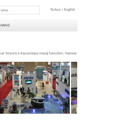
Türkçe
|
English
 HAVUZ
 Fuar boyunca Aquaviaspa masaj havuzları, Hayward havuz ekipmanları, Peraqua havu