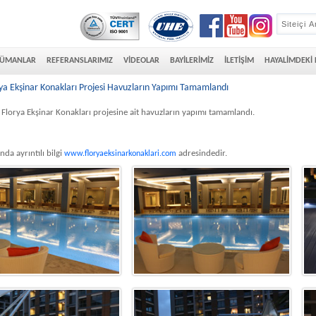
ÜMANLAR
REFERANSLARIMIZ
VİDEOLAR
BAYİLERİMİZ
İLETİŞİM
HAYALİMDEKİ
rya Ekşinar Konakları Projesi Havuzların Yapımı Tamamlandı
 Florya Ekşinar Konakları projesine ait havuzların yapımı tamamlandı.
nda ayrıntılı bilgi
adresindedir.
www.floryaeksinarkonaklari.com