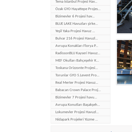
Tema İstanbul Projesi Hav...
Özak GYO Hayattepe Projes...
Bizimevler 6 Projesi hav...
BLUE LAKE Havuzları şirke...
Yeşil Yaka Projesi Havuz ...
Bulvar 216 Projesi Havuzl...
Avrupa Konakları Florya P...
RadissonBLU Kayseri Havuz...
MEF Okulları Bahçeşehir K...
Toskana Orizzonte Projesi...
Torunlar GYO 5.Levent Pro...
Real Merter Projesi Havuz...
Babacan Crown Palace Proj...
Bizimevler 7 Projesi havu...
Avrupa Konutları Başakşeh...
Lokumevler Projesi Havuzl...
Nidapark Projeleri Yüzme ...
Bakırköy Hilton Otel Proj...