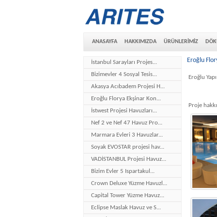
ANASAYFA
HAKKIMIZDA
ÜRÜNLERİMİZ
DÖK
Eroğlu Flo
İstanbul Sarayları Projes...
Bizimevler 4 Sosyal Tesis...
Eroğlu Yapı
Akasya Acıbadem Projesi H...
Eroğlu Florya Ekşinar Kon...
Proje hakkı
İstwest Projesi Havuzları...
Nef 2 ve Nef 47 Havuz Pro...
Marmara Evleri 3 Havuzlar...
Soyak EVOSTAR projesi hav...
VADİSTANBUL Projesi Havuz...
Bizim Evler 5 Ispartakul...
Crown Deluxe Yüzme Havuzl...
Capital Tower Yüzme Havuz...
Eclipse Maslak Havuz ve S...