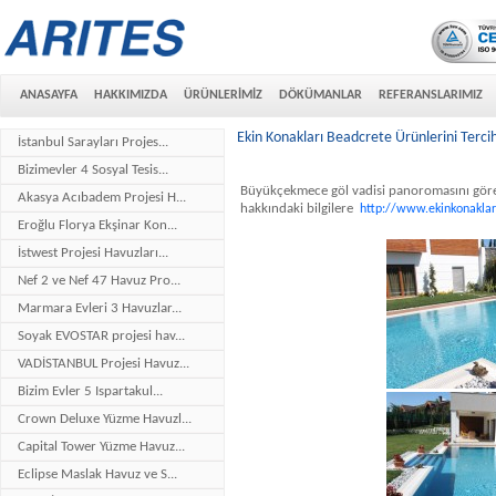
ANASAYFA
HAKKIMIZDA
ÜRÜNLERİMİZ
DÖKÜMANLAR
REFERANSLARIMIZ
Ekin Konakları Beadcrete Ürünlerini Tercih
İstanbul Sarayları Projes...
Bizimevler 4 Sosyal Tesis...
Büyükçekmece göl vadisi panoromasını göre
Akasya Acıbadem Projesi H...
hakkındaki bilgilere
http://www.ekinkonaklar
Eroğlu Florya Ekşinar Kon...
İstwest Projesi Havuzları...
Nef 2 ve Nef 47 Havuz Pro...
Marmara Evleri 3 Havuzlar...
Soyak EVOSTAR projesi hav...
VADİSTANBUL Projesi Havuz...
Bizim Evler 5 Ispartakul...
Crown Deluxe Yüzme Havuzl...
Capital Tower Yüzme Havuz...
Eclipse Maslak Havuz ve S...