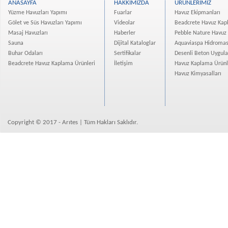
ANASAYFA
HAKKIMIZDA
ÜRÜNLERİMİZ
Evim Yüksekdağ Projesi Ha...
Yüzme Havuzları Yapımı
Fuarlar
Havuz Ekipmanları
Vadişehir Başakşehir Proj...
Gölet ve Süs Havuzları Yapımı
Videolar
Beadcrete Havuz Kap
Rotana Hotel Projesi Tama...
Masaj Havuzları
Haberler
Pebble Nature Havuz
Atanan-Deniz İnşaat Bodru...
Sauna
Dijital Kataloglar
Aquaviaspa Hidromas
Buhar Odaları
Sertifikalar
Desenli Beton Uygul
İzmir Narlıdere bir villa...
Beadcrete Havuz Kaplama Ürünleri
İletişim
Havuz Kaplama Ürünl
Eroğlu Yapı Merter Platfo...
Havuz Kimyasalları
Mesa Nurol Bahçeşehir Evl...
Kuzu Grup Spradon- Quartz...
Crown Tower Yüzme Havuzu ...
Bizimevler 3 Projesi Ispa...
Copyright © 2017 - Arıtes | Tüm Hakları Saklıdır.
Kemercity 3 Yüzme Havuzla...
Real İstanbul Merter Proj...
Divan Residence İstanbul ...
Osman Gazi Üniversitesine...
Borusan Süzer Plaza Showr...
Beadcrete Havuz Kaplama Ü...
Ekin Konakları Beadcrete ...
Avrupa Konutları Atakent ...