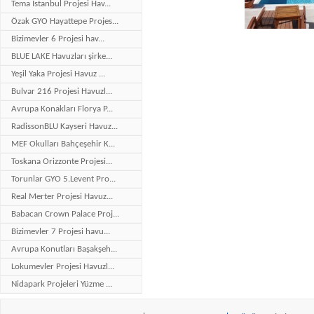
Tema İstanbul Projesi Hav...
Özak GYO Hayattepe Projes...
Bizimevler 6 Projesi hav...
BLUE LAKE Havuzları şirke...
Yeşil Yaka Projesi Havuz ...
Bulvar 216 Projesi Havuzl...
Avrupa Konakları Florya P...
RadissonBLU Kayseri Havuz...
MEF Okulları Bahçeşehir K...
Toskana Orizzonte Projesi...
Torunlar GYO 5.Levent Pro...
Real Merter Projesi Havuz...
Babacan Crown Palace Proj...
Bizimevler 7 Projesi havu...
Avrupa Konutları Başakşeh...
Lokumevler Projesi Havuzl...
Nidapark Projeleri Yüzme ...
Bakırköy Hilton Otel Proj...