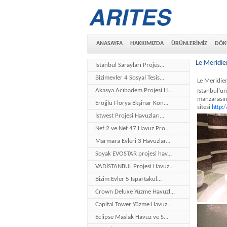
ANASAYFA
HAKKIMIZDA
ÜRÜNLERİMİZ
DÖK
Le Meridie
İstanbul Sarayları Projes...
Bizimevler 4 Sosyal Tesis...
Le Meridie
Akasya Acıbadem Projesi H...
Istanbul’un
manzarasın
Eroğlu Florya Ekşinar Kon...
sitesi
http:
İstwest Projesi Havuzları...
Nef 2 ve Nef 47 Havuz Pro...
Marmara Evleri 3 Havuzlar...
Soyak EVOSTAR projesi hav...
VADİSTANBUL Projesi Havuz...
Bizim Evler 5 Ispartakul...
Crown Deluxe Yüzme Havuzl...
Capital Tower Yüzme Havuz...
Eclipse Maslak Havuz ve S...