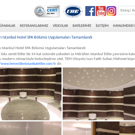
ÜMANLAR
REFERANSLARIMIZ
VİDEOLAR
BAYİLERİMİZ
İLETİŞİM
HAYALİMDEKİ
n Istanbul Hotel SPA Bölümü Uygulamaları Tamamlandı
n Istanbul Hotel SPA Bölümü Uygulamaları Tamamlandı
 lüks semti Etiler’de 34 kat üstünde yükselen Le Méridien Istanbul Etiler,çevresine kalıc
ı modern mimarisiyle bütünleştiren otel, TEM Otoyolu’nun Fatih Sultan Mehmet köprüs
dir.
//www.lemeridienistanbuletiler.com/tr