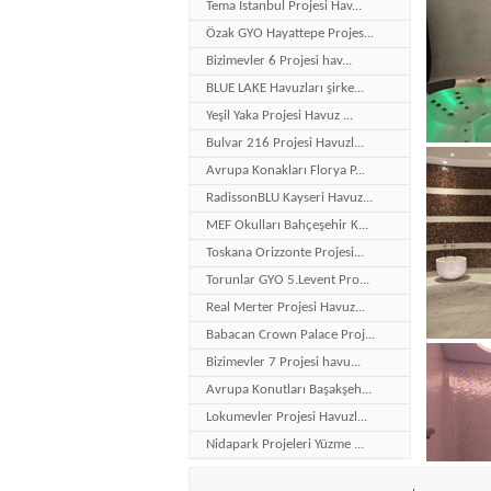
Tema İstanbul Projesi Hav...
Özak GYO Hayattepe Projes...
Bizimevler 6 Projesi hav...
BLUE LAKE Havuzları şirke...
Yeşil Yaka Projesi Havuz ...
Bulvar 216 Projesi Havuzl...
Avrupa Konakları Florya P...
RadissonBLU Kayseri Havuz...
MEF Okulları Bahçeşehir K...
Toskana Orizzonte Projesi...
Torunlar GYO 5.Levent Pro...
Real Merter Projesi Havuz...
Babacan Crown Palace Proj...
Bizimevler 7 Projesi havu...
Avrupa Konutları Başakşeh...
Lokumevler Projesi Havuzl...
Nidapark Projeleri Yüzme ...
Bakırköy Hilton Otel Proj...