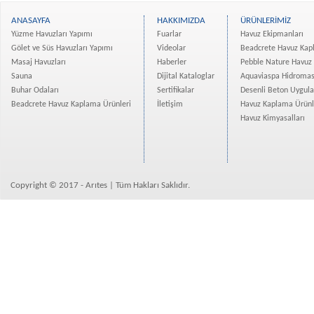
5.
Pompa
6.
Filtre
ANASAYFA
HAKKIMIZDA
ÜRÜNLERİMİZ
Yüzme Havuzları Yapımı
Fuarlar
Havuz Ekipmanları
7.
Isı Pompası
Gölet ve Süs Havuzları Yapımı
Videolar
Beadcrete Havuz Kap
Masaj Havuzları
Haberler
Pebble Nature Havuz
8.
Dezenfeksiyon
Sauna
Dijital Kataloglar
Aquaviaspa Hidromas
9.
Işıklandırma
Buhar Odaları
Sertifikalar
Desenli Beton Uygul
Beadcrete Havuz Kaplama Ürünleri
İletişim
Havuz Kaplama Ürünl
10.
Işık Bağlantı Kutus
Havuz Kimyasalları
11.
Emiş
12.
Otomatik Havuz Ro
13.
Booster Pompa (Vak
Copyright © 2017 - Arıtes | Tüm Hakları Saklıdır.
14.
Elektrik Panosu
Su Devir Daimi
Havuzumuzdaki Skimmer
filtrelere doğru yönlen