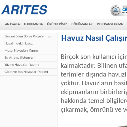
ANASAYFA
HAKKIMIZDA
ÜRÜNLERİMİZ
DÖKÜMANLAR
REFERANSLARIMIZ
Havuz Nasıl Çalışı
Devam Eden Bölge Projelerimiz
Hayalimdeki Havuz
Masaj Havuzları Yapımı
Birçok son kullanıcı iç
Su Arıtma Sistemleri
kalmaktadır. Bilinen uf
Yüzme Havuzları Yapımı
Gölet ve Süs Havuzları Yapımı
terimler dışında havuzla
yoktur. Havuzların bas
ekipmanların birbirleriy
hakkında temel bilgile
çıkarmak, ömrünü ve ver