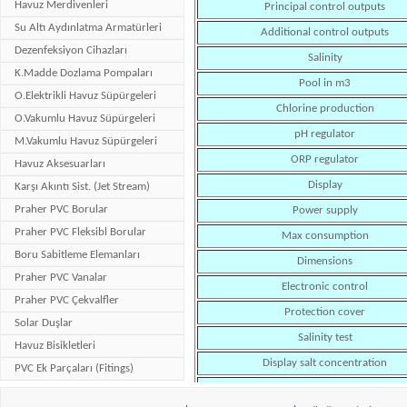
Havuz Merdivenleri
Principal control outputs
Su Altı Aydınlatma Armatürleri
Additional control outputs
Dezenfeksiyon Cihazları
Salinity
K.Madde Dozlama Pompaları
Pool in m3
O.Elektrikli Havuz Süpürgeleri
Chlorine production
O.Vakumlu Havuz Süpürgeleri
pH regulator
M.Vakumlu Havuz Süpürgeleri
ORP regulator
Havuz Aksesuarları
Display
Karşı Akıntı Sist. (Jet Stream)
Praher PVC Borular
Power supply
Praher PVC Fleksibl Borular
Max consumption
Boru Sabitleme Elemanları
Dimensions
Praher PVC Vanalar
Electronic control
Praher PVC Çekvalfler
Protection cover
Solar Duşlar
Salinity test
Havuz Bisikletleri
Display salt concentration
PVC Ek Parçaları (Fitings)
O.Aktüatörlü Küresel Vanalar
Safety cover closed