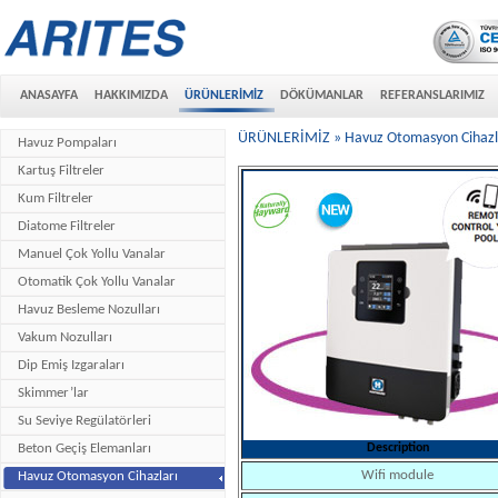
ANASAYFA
HAKKIMIZDA
ÜRÜNLERİMİZ
DÖKÜMANLAR
REFERANSLARIMIZ
ÜRÜNLERİMİZ » Havuz Otomasyon Cihazl
Havuz Pompaları
Kartuş Filtreler
Kum Filtreler
Diatome Filtreler
Manuel Çok Yollu Vanalar
Otomatik Çok Yollu Vanalar
Havuz Besleme Nozulları
Vakum Nozulları
Dip Emiş Izgaraları
Skimmer’lar
Su Seviye Regülatörleri
Beton Geçiş Elemanları
Description
Wifi module
Havuz Otomasyon Cihazları