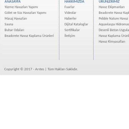
ANASAYFA
HAKKIMIZDA
ÜRÜNLERİMİZ
PVC Debi Ölçerler
Yüzme Havuzları Yapımı
Fuarlar
Havuz Ekipmanları
Praher PVC Pislik Tutucular
Gölet ve Süs Havuzları Yapımı
Videolar
Beadcrete Havuz Kap
Havuz Suyu Isıtma Sistemleri
Masaj Havuzları
Haberler
Pebble Nature Havuz
Havuz İçi Jimnastik Ekipmanları
Sauna
Dijital Kataloglar
Aquaviaspa Hidromas
Buhar Odaları
Sertifikalar
Desenli Beton Uygul
Havuz Örtüleri
Beadcrete Havuz Kaplama Ürünleri
İletişim
Havuz Kaplama Ürünl
Desenli Beton Uygulamaları
Havuz Kimyasalları
Liner Havuz Kaplama Malz.
B.Pebble Havuz Kap. Ürünleri
Pebble Nature Hvz.Kap.Ürünleri
Elastik Havuz Kaplama Ürünleri
Copyright © 2017 - Arıtes | Tüm Hakları Saklıdır.
Cam Mozaikler
Havuz Kimyasalları
Havuz Suyu Analiz Cihazları
AquaviaSpa Hidro Masaj Sist.
Betonarme Masaj Havuzları
Saunalar
Buhar Odaları
Su Arıtma Sistemleri